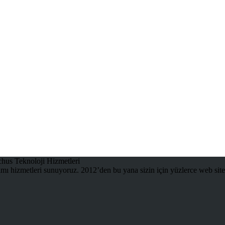
ı hizmetleri sunuyoruz. 2012’den bu yana sizin için yüzlerce web site