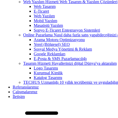
Web Yazılım Hizmeti
Web Tasarım & Yazılım Çözümleri
Web Tasarım
E-Ticaret
Web Yazılım
Mobil Yazılım
Masaüstü Yazılım
Sopyo E-Ticaret Entegrasyon Sistemleri
Online Pazarlama
Nasıl daha fazla satış yapabileceğinizi
Arama Motoru Optimizasyonu
Yerel (Bölgesel) SEO
Sosyal Medya Yönetimi & Reklam
Google Reklamları
E-Posta & SMS Pazarlamacılığı
Tasarım Hizmeti
Hayallerinizi dijital Dünya'ya aktaralım
Logo Tasarımı
Kurumsal Kimlik
Katalog Tasarımı
TECHUS Uzmanlığı
10 yıllık tecrübemiz ve uyguladığımız
Referanslarımız
Çalışmalarımız
İletişim