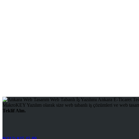
MakroKEY Yazılım olarak size web tabanlı iş çözümleri ve web tasarım
Teklif Alın.
0(312) 925 45 80