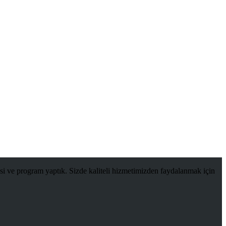
si ve program yaptık. Sizde kaliteli hizmetimizden faydalanmak için