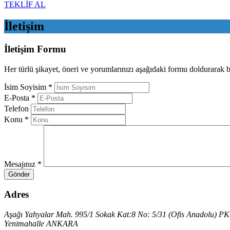
TEKLİF AL
İletişim
İletişim Formu
Her türlü şikayet, öneri ve yorumlarınızı aşağıdaki formu doldurarak biz
İsim Soyisim
*
E-Posta
*
Telefon
Konu
*
Mesajınız
*
Adres
Aşağı Yahyalar Mah. 995/1 Sokak Kat:8 No: 5/31 (Ofis Anadolu) P
Yenimahalle ANKARA