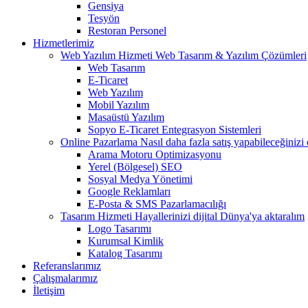
Gensiya
Tesyön
Restoran Personel
Hizmetlerimiz
Web Yazılım Hizmeti
Web Tasarım & Yazılım Çözümleri
Web Tasarım
E-Ticaret
Web Yazılım
Mobil Yazılım
Masaüstü Yazılım
Sopyo E-Ticaret Entegrasyon Sistemleri
Online Pazarlama
Nasıl daha fazla satış yapabileceğinizi
Arama Motoru Optimizasyonu
Yerel (Bölgesel) SEO
Sosyal Medya Yönetimi
Google Reklamları
E-Posta & SMS Pazarlamacılığı
Tasarım Hizmeti
Hayallerinizi dijital Dünya'ya aktaralım
Logo Tasarımı
Kurumsal Kimlik
Katalog Tasarımı
Referanslarımız
Çalışmalarımız
İletişim