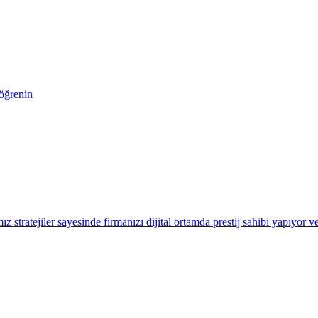
 öğrenin
 stratejiler sayesinde firmanızı dijital ortamda prestij sahibi yapıyor ve 