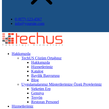
0 (877) 123-4567
info@yoursite.com
Hakkımızda
TechUS
Çözüm Ortağınız
Hakkımızda
Hizmetlerimiz
Katalog
Bayilik Başvurusu
Blog
Uygulamalarımız
Müşterilerimize Özgü Projelerimiz
Şirketim Erp
Gensiya
Tesyön
Restoran Personel
Hizmetlerimiz