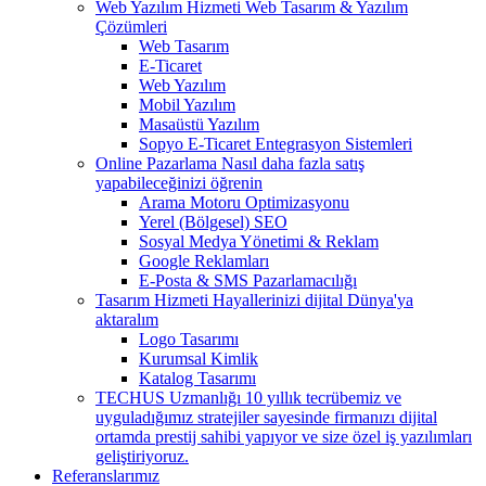
Web Yazılım Hizmeti
Web Tasarım & Yazılım
Çözümleri
Web Tasarım
E-Ticaret
Web Yazılım
Mobil Yazılım
Masaüstü Yazılım
Sopyo E-Ticaret Entegrasyon Sistemleri
Online Pazarlama
Nasıl daha fazla satış
yapabileceğinizi öğrenin
Arama Motoru Optimizasyonu
Yerel (Bölgesel) SEO
Sosyal Medya Yönetimi & Reklam
Google Reklamları
E-Posta & SMS Pazarlamacılığı
Tasarım Hizmeti
Hayallerinizi dijital Dünya'ya
aktaralım
Logo Tasarımı
Kurumsal Kimlik
Katalog Tasarımı
TECHUS Uzmanlığı
10 yıllık tecrübemiz ve
uyguladığımız stratejiler sayesinde firmanızı dijital
ortamda prestij sahibi yapıyor ve size özel iş yazılımları
geliştiriyoruz.
Referanslarımız