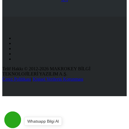
Telif Hakkı © 2012-2026 MAKROKEY BİLGİ
TEKNOLOJİLERİ YAZILIM A.Ş.
Çerez Politikası
|
Kişisel Verilerin Korunması
Whatsapp Bilgi Al