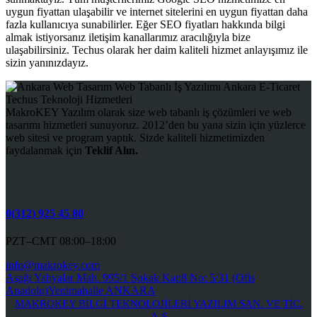
uygun fiyattan ulaşabilir ve internet sitelerini en uygun fiyattan daha
fazla kullanıcıya sunabilirler. Eğer SEO fiyatları hakkında bilgi
almak istiyorsanız iletişim kanallarımız aracılığıyla bize
ulaşabilirsiniz. Techus olarak her daim kaliteli hizmet anlayışımız ile
sizin yanınızdayız.
MakroKEY Yazılım olarak size web tabanlı iş çözümleri ve web
tasarımı hizmetleri sunuyoruz. 2012’den bu yana sizin için yüzlerce
web sitesi ve program yaptık. Sizde kaliteli hizmetimizden
faydalanmak için
Teklif Alın.
0(312) 925 45 80
PZT–CMT 08:00–18:00
info@makrokey.com
Aşağı Yahyalar Mah. 995/1 Sokak Kat:8 No: 5/31 (Ofis
Anadolu)Yenimahalle ANKARA
MAKROKEY BİLGİ TEKNOLOJİLERİ YAZILIM SAN. VE TİC.
A.Ş