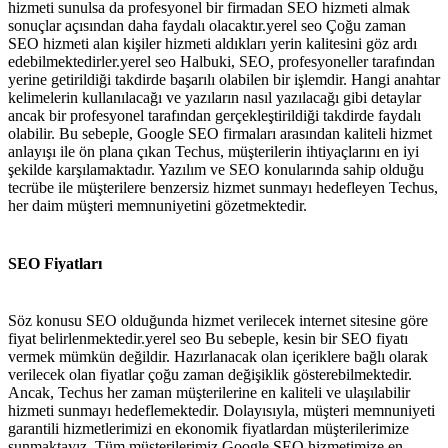
hizmeti sunulsa da profesyonel bir firmadan SEO hizmeti almak
sonuçlar açısından daha faydalı olacaktır.yerel seo Çoğu zaman
SEO hizmeti alan kişiler hizmeti aldıkları yerin kalitesini göz ardı
edebilmektedirler.yerel seo Halbuki, SEO, profesyoneller tarafından
yerine getirildiği takdirde başarılı olabilen bir işlemdir. Hangi anahtar
kelimelerin kullanılacağı ve yazıların nasıl yazılacağı gibi detaylar
ancak bir profesyonel tarafından gerçekleştirildiği takdirde faydalı
olabilir. Bu sebeple, Google SEO firmaları arasından kaliteli hizmet
anlayışı ile ön plana çıkan Techus, müşterilerin ihtiyaçlarını en iyi
şekilde karşılamaktadır. Yazılım ve SEO konularında sahip olduğu
tecrübe ile müşterilere benzersiz hizmet sunmayı hedefleyen Techus,
her daim müşteri memnuniyetini gözetmektedir.
SEO Fiyatları
Söz konusu SEO olduğunda hizmet verilecek internet sitesine göre
fiyat belirlenmektedir.yerel seo Bu sebeple, kesin bir SEO fiyatı
vermek mümkün değildir. Hazırlanacak olan içeriklere bağlı olarak
verilecek olan fiyatlar çoğu zaman değişiklik gösterebilmektedir.
Ancak, Techus her zaman müşterilerine en kaliteli ve ulaşılabilir
hizmeti sunmayı hedeflemektedir. Dolayısıyla, müşteri memnuniyeti
garantili hizmetlerimizi en ekonomik fiyatlardan müşterilerimize
sunmaktayız. Tüm müşterilerimiz Google SEO hizmetimize en