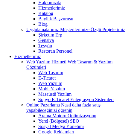
Hakkımızda
Hizmetlerimiz
Katalog
Bayilik Başvurusu
Blog
Uygulamalarımız
Müşterilerimize Özgü Projelerimiz
Şirketim Erp
Gensiya
Tesyön
Restoran Personel
Hizmetlerimiz
Web Yazılım Hizmeti
Web Tasarım & Yazılım
Çözümleri
Web Tasarım
E-Ticaret
Web Yazılım
Mobil Yazılım
Masaüstü Yazılım
Sopyo E-Ticaret Entegrasyon Sistemleri
Online Pazarlama
Nasıl daha fazla satış
yapabileceğinizi öğrenin
Arama Motoru Optimizasyonu
Yerel (Bölgesel) SEO
Sosyal Medya Yönetimi
Google Reklamları