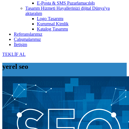
E-Posta & SMS Pazarlamacılığı
Tasarım Hizmeti
Hayallerinizi dijital Dünya'ya
aktaralım
Logo Tasarımı
Kurumsal Kimlik
Katalog Tasarımı
Referanslarımız
Çalışmalarımız
İletişim
TEKLİF AL
yerel seo