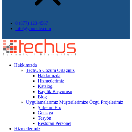
0 (877) 123-4567
info@yoursite.com
Hakkımızda
TechUS
Çözüm Ortağınız
Hakkımızda
Hizmetlerimiz
Katalog
Bayilik Başvurusu
Blog
Uygulamalarımız
Müşterilerimize Özgü Projelerimiz
Şirketim Erp
Gensiya
Tesyön
Restoran Personel
Hizmetlerimiz